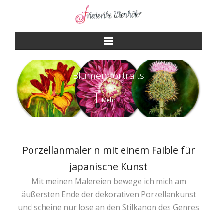
Skip
to
content
Blumenportraits
Mehr
Porzellanmalerin mit einem Faible für
japanische Kunst
Mit meinen Malereien bewege ich mich am
äußersten Ende der dekorativen Porzellankunst
und scheine nur lose an den Stilkanon des Genres